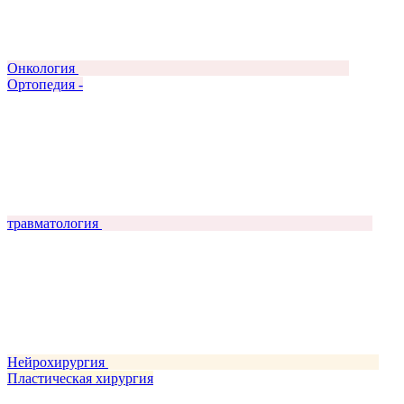
Онкология
Ортопедия -
травматология
Нейрохирургия
Пластическая хирургия