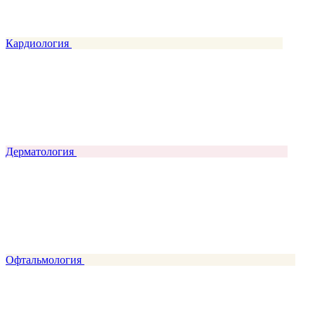
Кардиология
Дерматология
Офтальмология